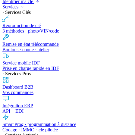
Identifier ma clé
Services
· Services Clés
Reproduction de clé
3 méthodes · photo/VIN/code
Remise en état télécommande
Boutons · coque · atelier
Service mobile IDF
Prise en charge rapide en IDF
· Services Pros
Dashboard B2B
Vos commandes
Intégration ERP
API + EDI
Smart'Prog · programmation à distance
Codage · IMMO · clé pilotée