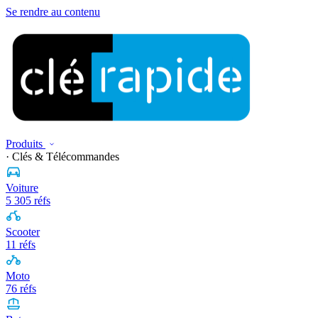
Se rendre au contenu
Produits
· Clés & Télécommandes
Voiture
5 305 réfs
Scooter
11 réfs
Moto
76 réfs