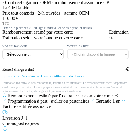
· Coût réel · gamme OEM · remboursement assurance CB
La Clé Rapide
Prix tout compris · 24h ouvrées · gamme OEM
116,00 €
TTC
Prix de la pièce seule · taillage et mise au code en option ci-dessus
Remboursement estimé par votre carte
Estimation
·€
Estimation selon votre banque et votre carte
VOTRE BANQUE
VOTRE CARTE
·€
Reste à charge estimé
→ Faire une déclaration de sinistre / vérifier le plafond exact
Estimation indicative et non contractuelle, fournie à titre informatif. Le remboursement effectif dépend des
conditions, plafonds et exclusions propres à votre contrat de carte bancaire et reste soumis à l'accord de
votre assureur. La Clé Rapide ne garantit pas le montant remboursé.
Remboursement estimé par l'assurance · selon votre carte
·€
Programmation à part · atelier ou partenaires
Garantie 1 an
Facture certifiée assurance
Livraison J+1
Chronopost express