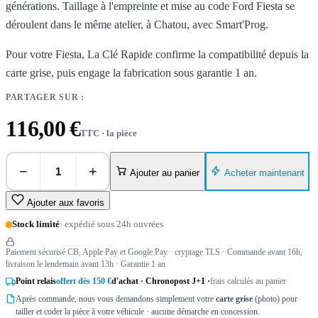
générations. Taillage à l'empreinte et mise au code Ford Fiesta se
déroulent dans le même atelier, à Chatou, avec Smart'Prog.
Pour votre Fiesta, La Clé Rapide confirme la compatibilité depuis la
carte grise, puis engage la fabrication sous garantie 1 an.
PARTAGER SUR :
116,00 €
TTC · la pièce
−
+
Acheter maintenant
Ajouter au panier
Ajouter aux favoris
Stock limité
· expédié sous 24h ouvrées
Paiement sécurisé CB, Apple Pay et Google Pay · cryptage TLS · Commande avant 16h,
livraison le lendemain avant 13h · Garantie 1 an
Point relais
offert dès 150 €
d'achat · Chronopost J+1 ·
frais calculés au panier
Après commande, nous vous demandons simplement votre
carte grise
(photo) pour
tailler et coder la pièce à votre véhicule · aucune démarche en concession.