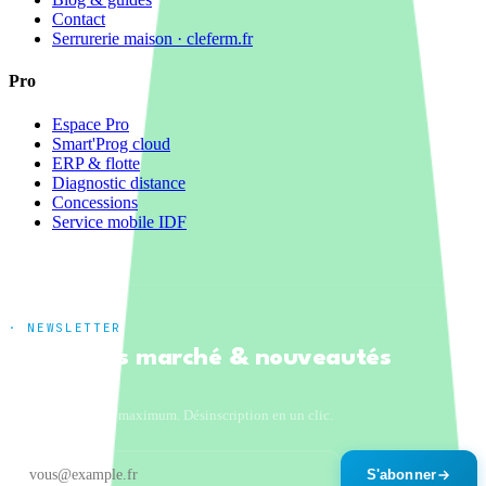
Contact
Serrurerie maison · cleferm.fr
Pro
Espace Pro
Smart'Prog cloud
ERP & flotte
Diagnostic distance
Concessions
Service mobile IDF
· NEWSLETTER
Tendances marché & nouveautés
produits
Un email par mois maximum. Désinscription en un clic.
S'abonner