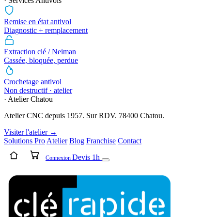
· Services Antivols
Remise en état antivol
Diagnostic + remplacement
Extraction clé / Neiman
Cassée, bloquée, perdue
Crochetage antivol
Non destructif · atelier
· Atelier Chatou
Atelier CNC depuis 1957. Sur RDV. 78400 Chatou.
Visiter l'atelier →
Solutions Pro
Atelier
Blog
Franchise
Contact
Devis 1h
Connexion