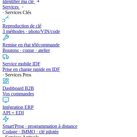
Identifier ma clé
Services
· Services Clés
Reproduction de clé
3 méthodes · photo/VIN/code
Remise en état télécommande
Boutons · coque · atelier
Service mobile IDF
Prise en charge rapide en IDF
· Services Pros
Dashboard B2B
Vos commandes
Intégration ERP
API + EDI
Smart'Prog · programmation à distance
Codage · IMMO · clé pilotée