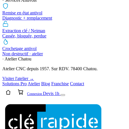
· Services Antivols
Remise en état antivol
Diagnostic + remplacement
Extraction clé / Neiman
Cassée, bloquée, perdue
Crochetage antivol
Non destructif · atelier
· Atelier Chatou
Atelier CNC depuis 1957. Sur RDV. 78400 Chatou.
Visiter l'atelier →
Solutions Pro
Atelier
Blog
Franchise
Contact
Devis 1h
Connexion