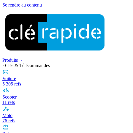
Se rendre au contenu
Produits
· Clés & Télécommandes
Voiture
5 305 réfs
Scooter
11 réfs
Moto
76 réfs