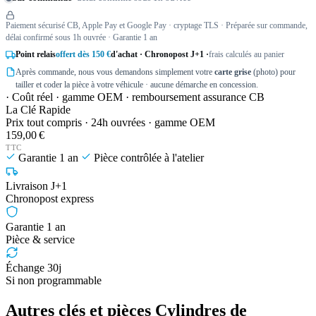
Paiement sécurisé CB, Apple Pay et Google Pay · cryptage TLS · Préparée sur commande,
délai confirmé sous 1h ouvrée · Garantie 1 an
Point relais
offert dès 150 €
d'achat · Chronopost J+1 ·
frais calculés au panier
Après commande, nous vous demandons simplement votre
carte grise
(photo) pour
tailler et coder la pièce à votre véhicule · aucune démarche en concession.
· Coût réel · gamme OEM · remboursement assurance CB
La Clé Rapide
Prix tout compris · 24h ouvrées · gamme OEM
159,00 €
TTC
Garantie 1 an
Pièce contrôlée à l'atelier
Livraison J+1
Chronopost express
Garantie 1 an
Pièce & service
Échange 30j
Si non programmable
Autres clés et pièces Cylindres de