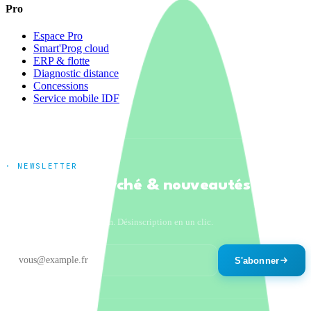
Pro
Espace Pro
Smart'Prog cloud
ERP & flotte
Diagnostic distance
Concessions
Service mobile IDF
· NEWSLETTER
Tendances marché & nouveautés
produits
Un email par mois maximum. Désinscription en un clic.
S'abonner