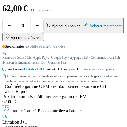
62,00 €
TTC · la pièce
−
+
Acheter maintenant
Ajouter au panier
Ajouter aux favoris
Stock limité
· expédié sous 24h ouvrées
Paiement sécurisé CB, Apple Pay et Google Pay · cryptage TLS · Commande avant 16h,
livraison le lendemain avant 13h · Garantie 1 an
Point relais
offert dès 150 €
d'achat · Chronopost J+1 ·
frais calculés au panier
Après commande, nous vous demandons simplement votre
carte grise
(photo) pour
tailler et coder la pièce à votre véhicule · aucune démarche en concession.
· Coût réel · gamme OEM · remboursement assurance CB
La Clé Rapide
Prix tout compris · 24h ouvrées · gamme OEM
62,00 €
TTC
Garantie 1 an
Pièce contrôlée à l'atelier
Livraison J+1