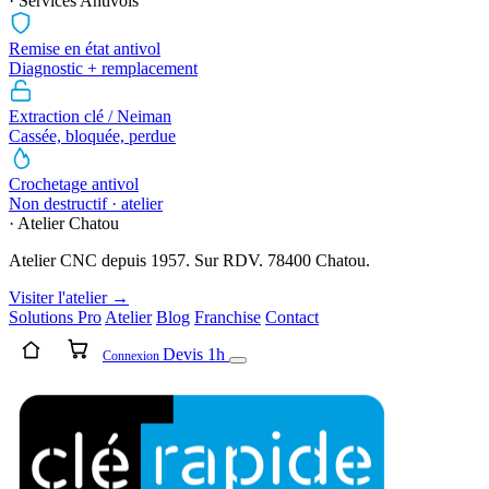
· Services Antivols
Remise en état antivol
Diagnostic + remplacement
Extraction clé / Neiman
Cassée, bloquée, perdue
Crochetage antivol
Non destructif · atelier
· Atelier Chatou
Atelier CNC depuis 1957. Sur RDV. 78400 Chatou.
Visiter l'atelier →
Solutions Pro
Atelier
Blog
Franchise
Contact
Devis 1h
Connexion