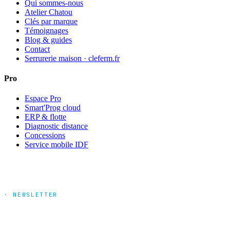
Qui sommes-nous
Atelier Chatou
Clés par marque
Témoignages
Blog & guides
Contact
Serrurerie maison · cleferm.fr
Pro
Espace Pro
Smart'Prog cloud
ERP & flotte
Diagnostic distance
Concessions
Service mobile IDF
· NEWSLETTER
Tendances marché & nouveautés
produits