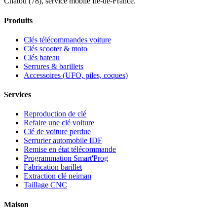
Chatou (78), service mobile Île-de-France.
Produits
Clés télécommandes voiture
Clés scooter & moto
Clés bateau
Serrures & barillets
Accessoires (UFO, piles, coques)
Services
Reproduction de clé
Refaire une clé voiture
Clé de voiture perdue
Serrurier automobile IDF
Remise en état télécommande
Programmation Smart'Prog
Fabrication barillet
Extraction clé neiman
Taillage CNC
Maison