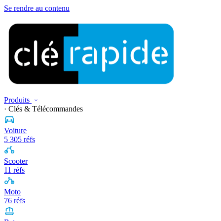
Se rendre au contenu
Produits
· Clés & Télécommandes
Voiture
5 305 réfs
Scooter
11 réfs
Moto
76 réfs