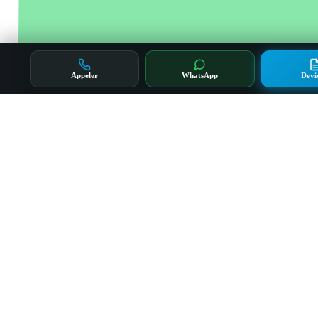
Appeler
WhatsApp
Devi