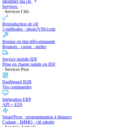
Identifier ma clé
Services
· Services Clés
Reproduction de clé
3 méthodes · photo/VIN/code
Remise en état télécommande
Boutons · coque · atelier
Service mobile IDF
Prise en charge rapide en IDF
· Services Pros
Dashboard B2B
Vos commandes
Intégration ERP
API + EDI
Smart'Prog · programmation à distance
Codage · IMMO · clé pilotée