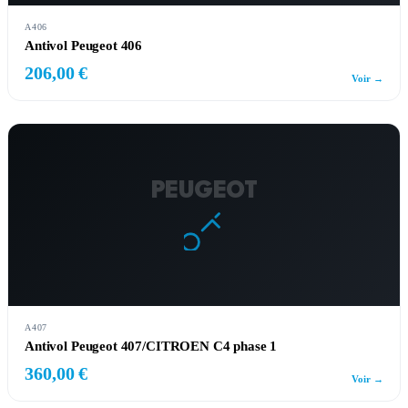
A406
Antivol Peugeot 406
206,00 €
Voir →
PEUGEOT
A407
Antivol Peugeot 407/CITROEN C4 phase 1
360,00 €
Voir →