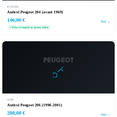
012410Q
Antivol Peugeot 204 (avant 1969)
146,00 €
Voir →
Prête à l'emploi en option atelier
PEUGEOT
A206
Antivol Peugeot 206 (1998-2001)
280,00 €
Voir →