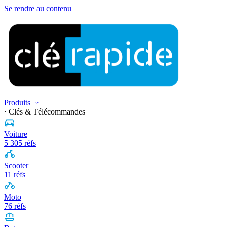
Se rendre au contenu
Produits
· Clés & Télécommandes
Voiture
5 305 réfs
Scooter
11 réfs
Moto
76 réfs