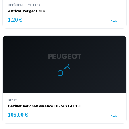
RÉFÉRENCE ATELIER
Antivol Peugeot 204
1,20 €
Voir →
PEUGEOT
BE107
Barillet bouchon essence 107/AYGO/C1
105,00 €
Voir →