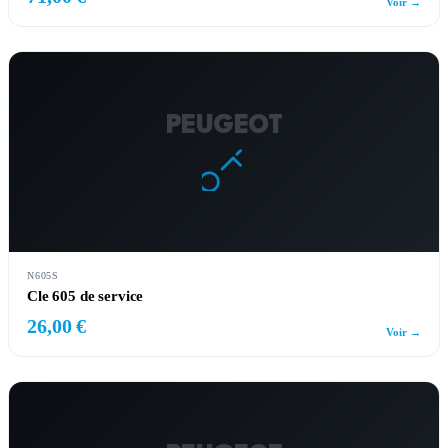
Voir →
PEUGEOT
N605S
Cle 605 de service
26,00 €
Voir →