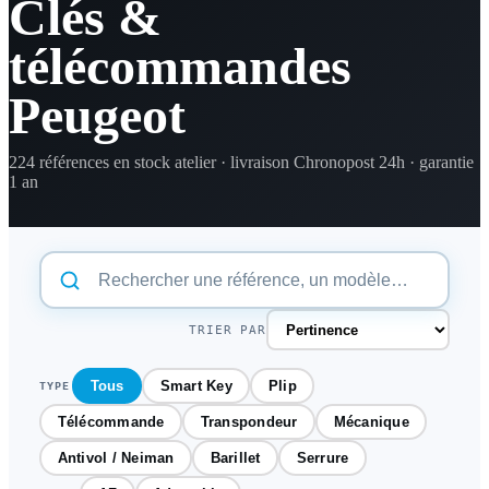
Clés &
télécommandes
Peugeot
224 références en stock atelier · livraison Chronopost 24h · garantie
1 an
TRIER PAR
Tous
Smart Key
Plip
TYPE
Télécommande
Transpondeur
Mécanique
Antivol / Neiman
Barillet
Serrure