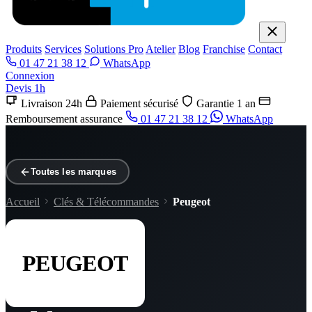
Produits
Services
Solutions Pro
Atelier
Blog
Franchise
Contact
01 47 21 38 12
WhatsApp
Connexion
Devis 1h
Livraison 24h
Paiement sécurisé
Garantie 1 an
Remboursement assurance
01 47 21 38 12
WhatsApp
Toutes les marques
Accueil
Clés & Télécommandes
Peugeot
PEUGEOT