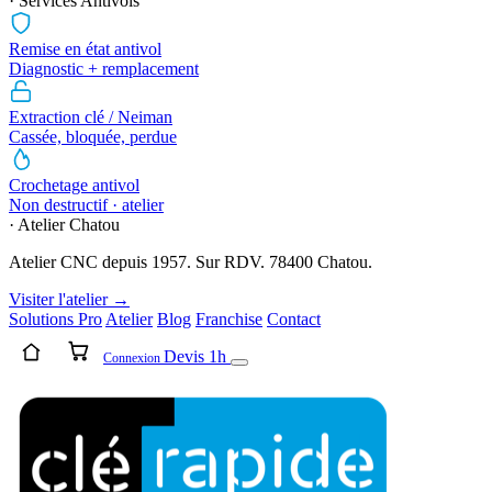
· Services Antivols
Remise en état antivol
Diagnostic + remplacement
Extraction clé / Neiman
Cassée, bloquée, perdue
Crochetage antivol
Non destructif · atelier
· Atelier Chatou
Atelier CNC depuis 1957. Sur RDV. 78400 Chatou.
Visiter l'atelier →
Solutions Pro
Atelier
Blog
Franchise
Contact
Devis 1h
Connexion