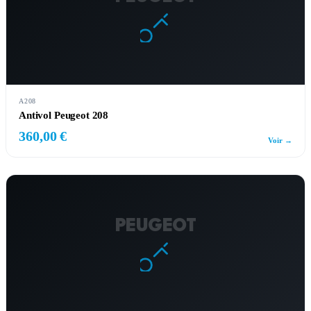
A208
Antivol Peugeot 208
360,00 €
Voir →
PEUGEOT