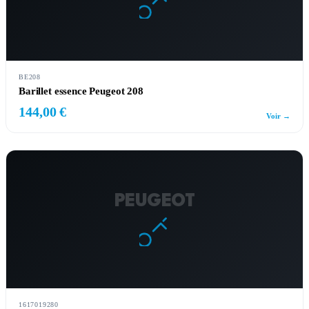
BE208
Barillet essence Peugeot 208
144,00 €
Voir →
PEUGEOT
1617019280