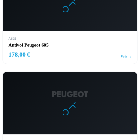
A605
Antivol Peugeot 605
178,00 €
Voir →
PEUGEOT