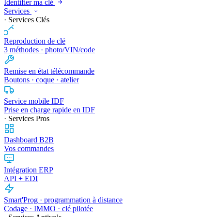
Identifier ma clé
Services
· Services Clés
Reproduction de clé
3 méthodes · photo/VIN/code
Remise en état télécommande
Boutons · coque · atelier
Service mobile IDF
Prise en charge rapide en IDF
· Services Pros
Dashboard B2B
Vos commandes
Intégration ERP
API + EDI
Smart'Prog · programmation à distance
Codage · IMMO · clé pilotée