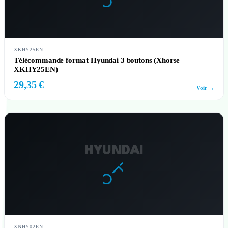
XKHY25EN
Télécommande format Hyundai 3 boutons (Xhorse
XKHY25EN)
29,35 €
Voir →
HYUNDAI
XNHY02EN