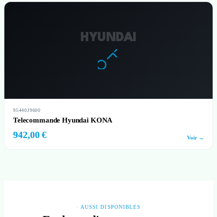
HYUNDAI
95440J9600
Telecommande Hyundai KONA
942,00 €
Voir →
· AUSSI DISPONIBLES