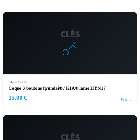
CLÉS
HKAPS309C
Coque 3 boutons hyundai® / KIA® lame HYN17
15,00 €
Voir →
CLÉS