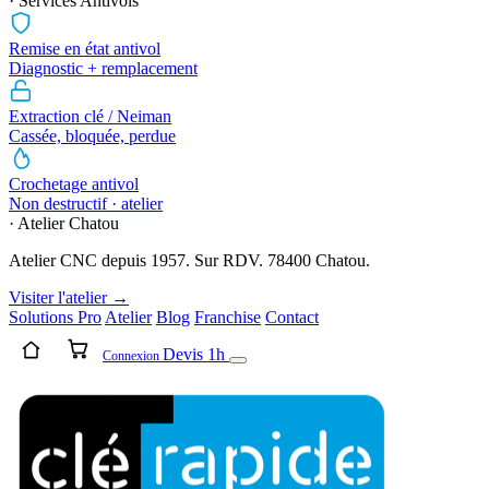
· Services Antivols
Remise en état antivol
Diagnostic + remplacement
Extraction clé / Neiman
Cassée, bloquée, perdue
Crochetage antivol
Non destructif · atelier
· Atelier Chatou
Atelier CNC depuis 1957. Sur RDV. 78400 Chatou.
Visiter l'atelier →
Solutions Pro
Atelier
Blog
Franchise
Contact
Devis 1h
Connexion