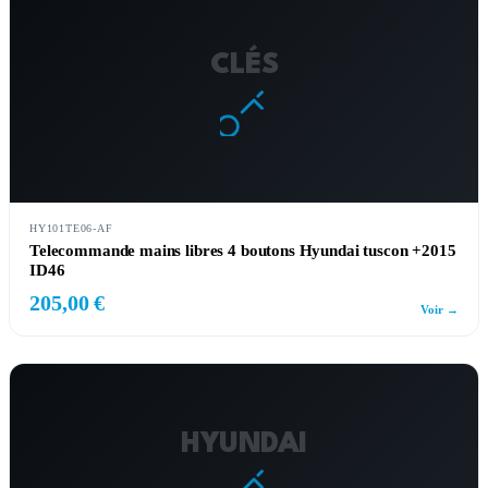
CLÉS
HY101TE06-AF
Telecommande mains libres 4 boutons Hyundai tuscon +2015
ID46
205,00 €
Voir →
HYUNDAI