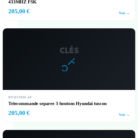
433MHZ FSK
205,00 €
Voir →
CLÉS
HY101TE02-AF
Telecommande separee 3 boutons Hyundai tuscon
205,00 €
Voir →