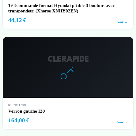
Télécommande format Hyundai pliable 3 boutons avec
transpondeur (Xhorse XNHY02EN)
44,12 €
Voir →
CLERAPIDE
819701JA00
Verrou gauche I20
164,00 €
Voir →