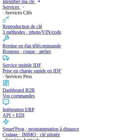
Identifier ma clé
Services
· Services Clés
Reproduction de clé
3 méthodes · photo/VIN/code
Remise en état télécommande
Boutons · coque · atelier
Service mobile IDF
Prise en charge rapide en IDF
· Services Pros
Dashboard B2B
Vos commandes
Intégration ERP
API + EDI
Smart'Prog · programmation à distance
Codage · IMMO · clé pilotée