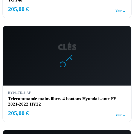
TOY48
205,00 €
Voir →
CLÉS
HY101TE18-AF
Telecommande mains libres 4 boutons Hyundai sante FE
2021-2022 HY22
205,00 €
Voir →