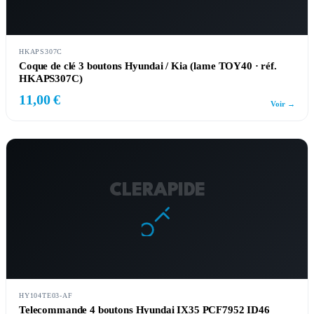
HKAPS307C
Coque de clé 3 boutons Hyundai / Kia (lame TOY40 · réf.
HKAPS307C)
11,00 €
Voir →
CLERAPIDE
HY104TE03-AF
Telecommande 4 boutons Hyundai IX35 PCF7952 ID46