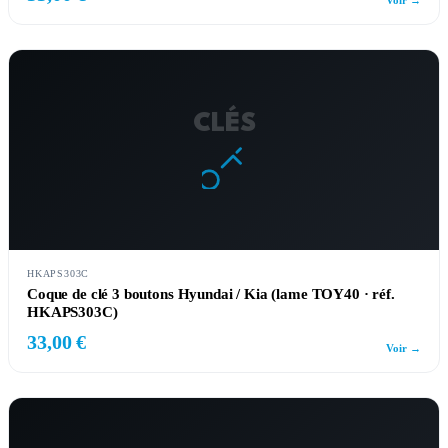
Voir →
CLÉS
HKAPS303C
Coque de clé 3 boutons Hyundai / Kia (lame TOY40 · réf.
HKAPS303C)
33,00 €
Voir →