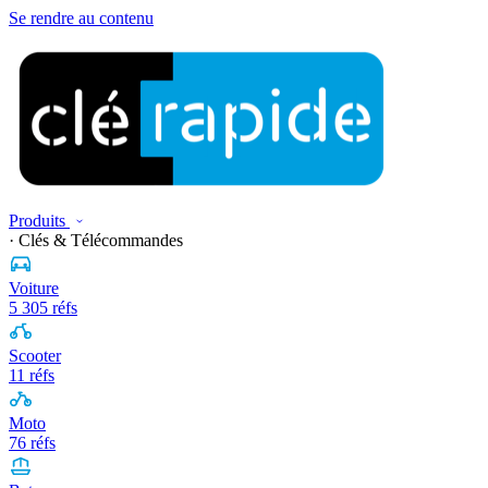
Se rendre au contenu
Produits
· Clés & Télécommandes
Voiture
5 305 réfs
Scooter
11 réfs
Moto
76 réfs