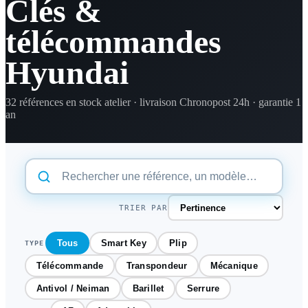
Clés &
télécommandes
Hyundai
32 références en stock atelier · livraison Chronopost 24h · garantie 1
an
TRIER PAR
Tous
Smart Key
Plip
TYPE
Télécommande
Transpondeur
Mécanique
Antivol / Neiman
Barillet
Serrure