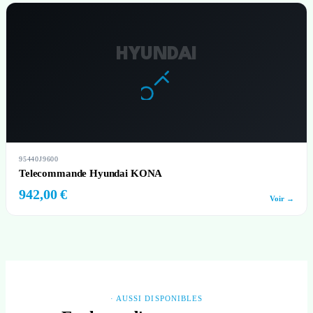
HYUNDAI
95440J9600
Telecommande Hyundai KONA
942,00 €
Voir →
· AUSSI DISPONIBLES