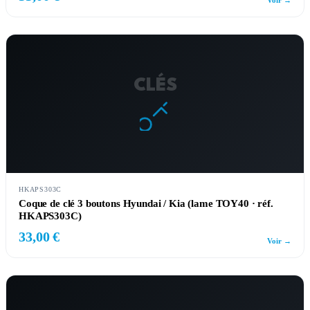
Voir →
CLÉS
HKAPS303C
Coque de clé 3 boutons Hyundai / Kia (lame TOY40 · réf.
HKAPS303C)
33,00 €
Voir →