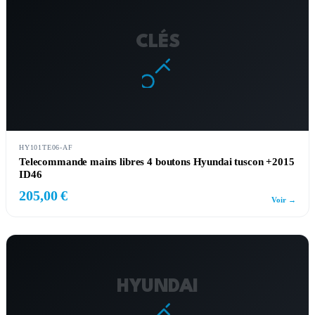
CLÉS
HY101TE06-AF
Telecommande mains libres 4 boutons Hyundai tuscon +2015
ID46
205,00 €
Voir →
HYUNDAI