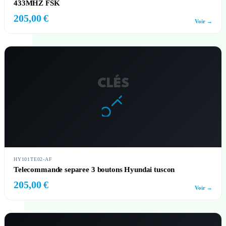
433MHZ FSK
205,00 €
Voir →
CLÉS
HY101TE02-AF
Telecommande separee 3 boutons Hyundai tuscon
205,00 €
Voir →