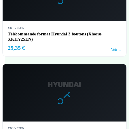
XKHY25EN
Télécommande format Hyundai 3 boutons (Xhorse
XKHY25EN)
29,35 €
Voir →
HYUNDAI
XNHY02EN