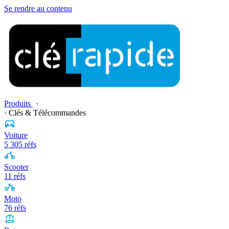
Se rendre au contenu
Produits
· Clés & Télécommandes
Voiture
5 305 réfs
Scooter
11 réfs
Moto
76 réfs