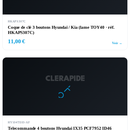
HKAPS307C
Coque de clé 3 boutons Hyundai / Kia (lame TOY40 · réf.
HKAPS307C)
11,00 €
Voir →
CLERAPIDE
HY104TE03-AF
Telecommande 4 boutons Hyundai IX35 PCF7952 ID46