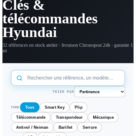
Clés &
télécommandes
Hyundai
32 références en stock atelier · livraison Chronopost 24h · garantie 1
an
TRIER PAR
Tous
Smart Key
Plip
TYPE
Télécommande
Transpondeur
Mécanique
Antivol / Neiman
Barillet
Serrure