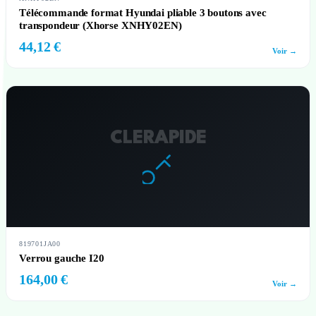
Télécommande format Hyundai pliable 3 boutons avec
transpondeur (Xhorse XNHY02EN)
44,12 €
Voir →
CLERAPIDE
819701JA00
Verrou gauche I20
164,00 €
Voir →