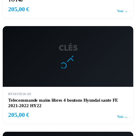
TOY48
205,00 €
Voir →
CLÉS
HY101TE18-AF
Telecommande mains libres 4 boutons Hyundai sante FE
2021-2022 HY22
205,00 €
Voir →