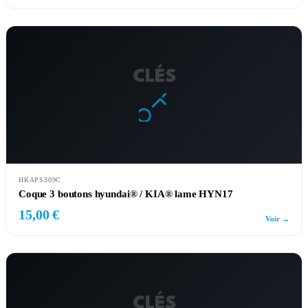
CLÉS
HKAPS309C
Coque 3 boutons hyundai® / KIA® lame HYN17
15,00 €
Voir →
CLÉS