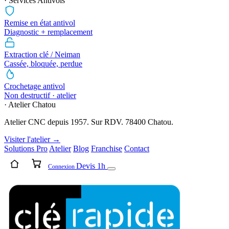
· Services Antivols
Remise en état antivol
Diagnostic + remplacement
Extraction clé / Neiman
Cassée, bloquée, perdue
Crochetage antivol
Non destructif · atelier
· Atelier Chatou
Atelier CNC depuis 1957. Sur RDV. 78400 Chatou.
Visiter l'atelier →
Solutions Pro
Atelier
Blog
Franchise
Contact
Devis 1h
Connexion