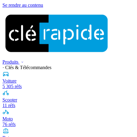
Se rendre au contenu
Produits
· Clés & Télécommandes
Voiture
5 305 réfs
Scooter
11 réfs
Moto
76 réfs