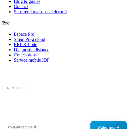
Blog & guides
Contact
Serrurerie maison · cleferm.fr
Pro
Espace Pro
Smart'Prog cloud
ERP & flotte
Diagnostic distance
Concessions
Service mobile IDF
· NEWSLETTER
Tendances marché & nouveautés
produits
Un email par mois maximum. Désinscription en un clic.
S'abonner