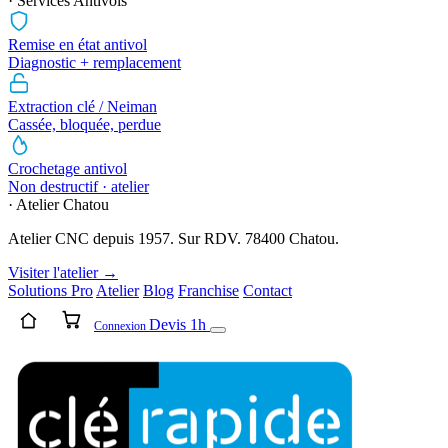
· Services Antivols
Remise en état antivol
Diagnostic + remplacement
Extraction clé / Neiman
Cassée, bloquée, perdue
Crochetage antivol
Non destructif · atelier
· Atelier Chatou
Atelier CNC depuis 1957. Sur RDV. 78400 Chatou.
Visiter l'atelier →
Solutions Pro
Atelier
Blog
Franchise
Contact
Devis 1h
Connexion