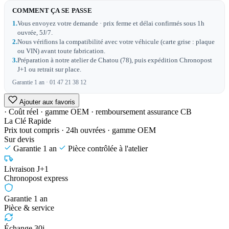
COMMENT ÇA SE PASSE
1.
Vous envoyez votre demande · prix ferme et délai confirmés sous 1h
ouvrée, 5J/7.
2.
Nous vérifions la compatibilité avec votre véhicule (carte grise : plaque
ou VIN) avant toute fabrication.
3.
Préparation à notre atelier de Chatou (78), puis expédition Chronopost
J+1 ou retrait sur place.
Garantie 1 an · 01 47 21 38 12
Ajouter aux favoris
· Coût réel · gamme OEM · remboursement assurance CB
La Clé Rapide
Prix tout compris · 24h ouvrées · gamme OEM
Sur devis
Garantie 1 an
Pièce contrôlée à l'atelier
Livraison J+1
Chronopost express
Garantie 1 an
Pièce & service
Échange 30j