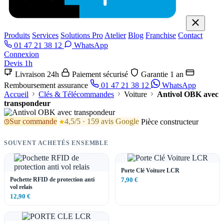
Produits
Services
Solutions Pro
Atelier
Blog
Franchise
Contact
01 47 21 38 12
WhatsApp
Connexion
Devis 1h
Livraison 24h
Paiement sécurisé
Garantie 1 an
Remboursement assurance
01 47 21 38 12
WhatsApp
Accueil
Clés & Télécommandes
Voiture
Antivol OBK avec
transpondeur
Sur commande
4,5/5 · 159 avis Google
Pièce constructeur
SOUVENT ACHETÉS ENSEMBLE
Porte Clé Voiture LCR
Pochette RFID de protection anti
7,90 €
vol relais
12,90 €