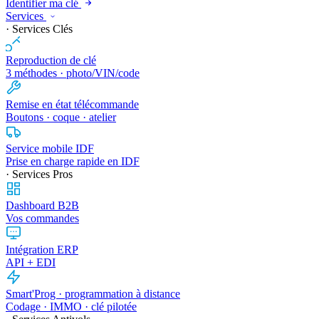
Identifier ma clé
Services
· Services Clés
Reproduction de clé
3 méthodes · photo/VIN/code
Remise en état télécommande
Boutons · coque · atelier
Service mobile IDF
Prise en charge rapide en IDF
· Services Pros
Dashboard B2B
Vos commandes
Intégration ERP
API + EDI
Smart'Prog · programmation à distance
Codage · IMMO · clé pilotée