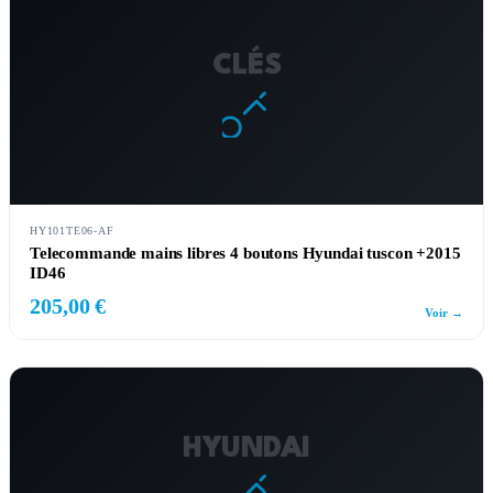
CLÉS
HY101TE06-AF
Telecommande mains libres 4 boutons Hyundai tuscon +2015
ID46
205,00 €
Voir →
HYUNDAI