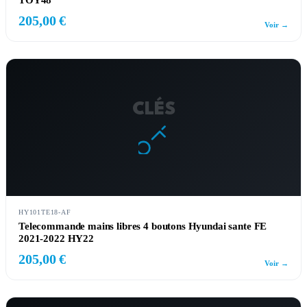
TOY48
205,00 €
Voir →
CLÉS
HY101TE18-AF
Telecommande mains libres 4 boutons Hyundai sante FE
2021-2022 HY22
205,00 €
Voir →