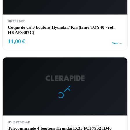
HKAPS307C
Coque de clé 3 boutons Hyundai / Kia (lame TOY40 · réf.
HKAPS307C)
11,00 €
Voir →
CLERAPIDE
HY104TE03-AF
Telecommande 4 boutons Hyundai IX35 PCF7952 ID46