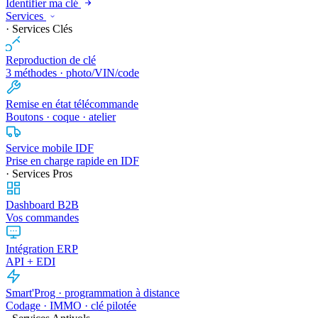
Identifier ma clé
Services
· Services Clés
Reproduction de clé
3 méthodes · photo/VIN/code
Remise en état télécommande
Boutons · coque · atelier
Service mobile IDF
Prise en charge rapide en IDF
· Services Pros
Dashboard B2B
Vos commandes
Intégration ERP
API + EDI
Smart'Prog · programmation à distance
Codage · IMMO · clé pilotée