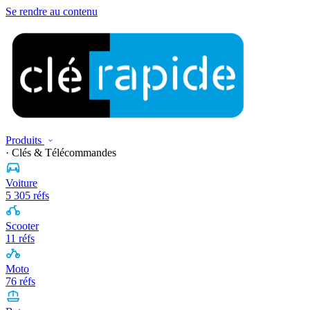
Se rendre au contenu
Produits
· Clés & Télécommandes
Voiture
5 305 réfs
Scooter
11 réfs
Moto
76 réfs