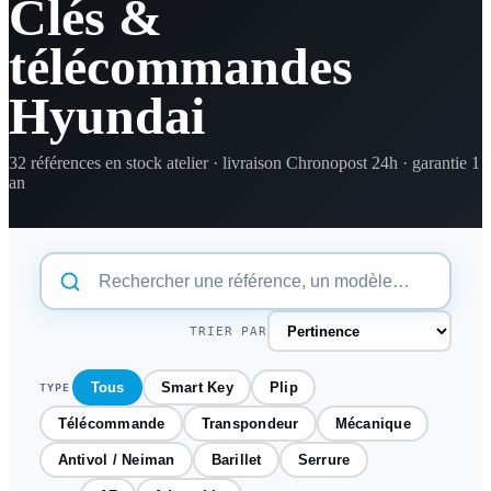
Clés &
télécommandes
Hyundai
32 références en stock atelier · livraison Chronopost 24h · garantie 1
an
TRIER PAR
Tous
Smart Key
Plip
TYPE
Télécommande
Transpondeur
Mécanique
Antivol / Neiman
Barillet
Serrure