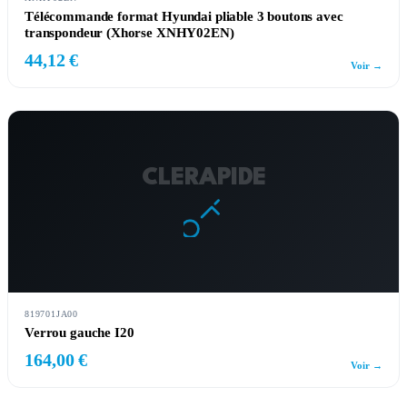
Télécommande format Hyundai pliable 3 boutons avec
transpondeur (Xhorse XNHY02EN)
44,12 €
Voir →
CLERAPIDE
819701JA00
Verrou gauche I20
164,00 €
Voir →