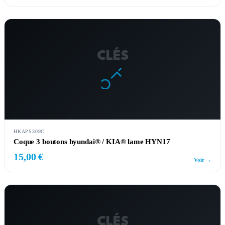
CLÉS
HKAPS309C
Coque 3 boutons hyundai® / KIA® lame HYN17
15,00 €
Voir →
CLÉS