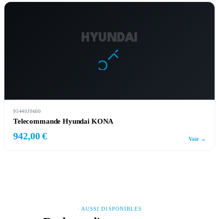
HYUNDAI
95440J9600
Telecommande Hyundai KONA
942,00 €
Voir →
· AUSSI DISPONIBLES