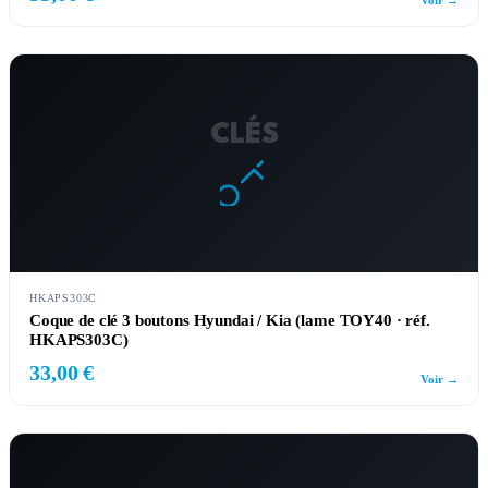
Voir →
CLÉS
HKAPS303C
Coque de clé 3 boutons Hyundai / Kia (lame TOY40 · réf.
HKAPS303C)
33,00 €
Voir →