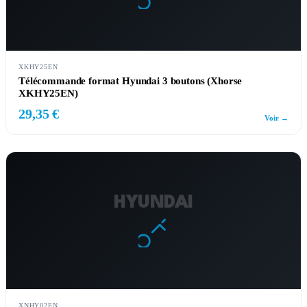
XKHY25EN
Télécommande format Hyundai 3 boutons (Xhorse
XKHY25EN)
29,35 €
Voir →
HYUNDAI
XNHY02EN