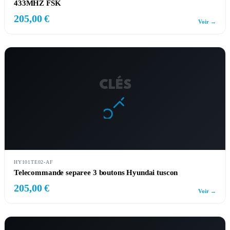
433MHZ FSK
205,00 €
Voir →
CLÉS
HY101TE02-AF
Telecommande separee 3 boutons Hyundai tuscon
205,00 €
Voir →