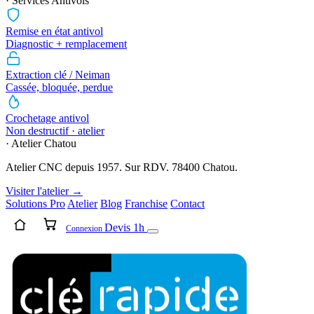
· Services Antivols
Remise en état antivol
Diagnostic + remplacement
Extraction clé / Neiman
Cassée, bloquée, perdue
Crochetage antivol
Non destructif · atelier
· Atelier Chatou
Atelier CNC depuis 1957. Sur RDV. 78400 Chatou.
Visiter l'atelier →
Solutions Pro
Atelier
Blog
Franchise
Contact
Devis 1h
Connexion