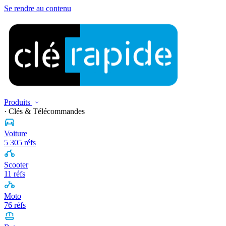
Se rendre au contenu
Produits
· Clés & Télécommandes
Voiture
5 305 réfs
Scooter
11 réfs
Moto
76 réfs