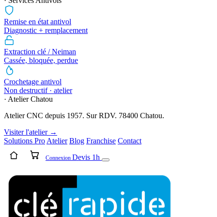
· Services Antivols
Remise en état antivol
Diagnostic + remplacement
Extraction clé / Neiman
Cassée, bloquée, perdue
Crochetage antivol
Non destructif · atelier
· Atelier Chatou
Atelier CNC depuis 1957. Sur RDV. 78400 Chatou.
Visiter l'atelier →
Solutions Pro
Atelier
Blog
Franchise
Contact
Devis 1h
Connexion