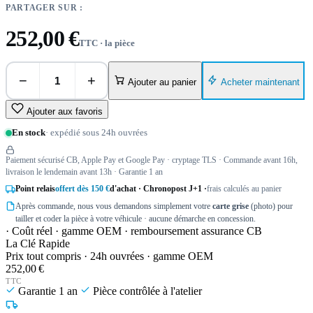
PARTAGER SUR :
252,00 €
TTC · la pièce
−
+
Acheter maintenant
Ajouter au panier
Ajouter aux favoris
En stock
· expédié sous 24h ouvrées
Paiement sécurisé CB, Apple Pay et Google Pay · cryptage TLS · Commande avant 16h,
livraison le lendemain avant 13h · Garantie 1 an
Point relais
offert dès 150 €
d'achat · Chronopost J+1 ·
frais calculés au panier
Après commande, nous vous demandons simplement votre
carte grise
(photo) pour
tailler et coder la pièce à votre véhicule · aucune démarche en concession.
· Coût réel · gamme OEM · remboursement assurance CB
La Clé Rapide
Prix tout compris · 24h ouvrées · gamme OEM
252,00 €
TTC
Garantie 1 an
Pièce contrôlée à l'atelier