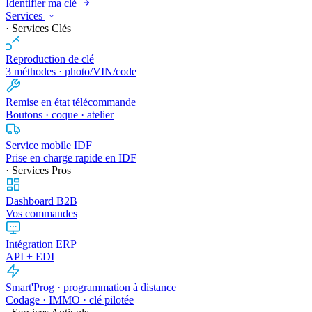
Identifier ma clé
Services
· Services Clés
Reproduction de clé
3 méthodes · photo/VIN/code
Remise en état télécommande
Boutons · coque · atelier
Service mobile IDF
Prise en charge rapide en IDF
· Services Pros
Dashboard B2B
Vos commandes
Intégration ERP
API + EDI
Smart'Prog · programmation à distance
Codage · IMMO · clé pilotée