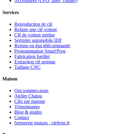
Accessoires (UFO, piles, coques)
Services
Reproduction de clé
Refaire une clé voiture
Clé de voiture perdue
Serrurier automobile IDF
Remise en état télécommande
Programmation Smart'Prog
Fabrication barillet
Extraction clé neiman
Taillage CNC
Maison
Qui sommes-nous
Atelier Chatou
Clés par marque
Témoignages
Blog & guides
Contact
Serrurerie maison · cleferm.fr