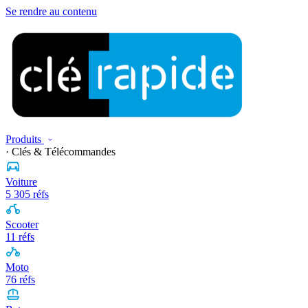
Se rendre au contenu
Produits
· Clés & Télécommandes
Voiture
5 305 réfs
Scooter
11 réfs
Moto
76 réfs