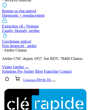
· Services Antivols
Remise en état antivol
Diagnostic + remplacement
Extraction clé / Neiman
Cassée, bloquée, perdue
Crochetage antivol
Non destructif · atelier
· Atelier Chatou
Atelier CNC depuis 1957. Sur RDV. 78400 Chatou.
Visiter l'atelier →
Solutions Pro
Atelier
Blog
Franchise
Contact
Devis 1h
Connexion