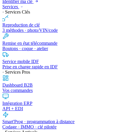
Identifier ma clé
Services
· Services Clés
Reproduction de clé
3 méthodes · photo/VIN/code
Remise en état télécommande
Boutons · coque · atelier
Service mobile IDF
Prise en charge rapide en IDF
· Services Pros
Dashboard B2B
Vos commandes
Intégration ERP
API + EDI
Smart'Prog · programmation à distance
Codage · IMMO · clé pilotée