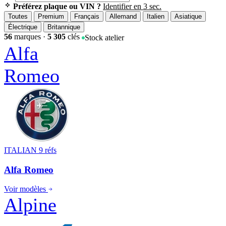
Préférez plaque ou VIN ?
Identifier en 3 sec.
Toutes
Premium
Français
Allemand
Italien
Asiatique
Électrique
Britannique
56
marques ·
5 305
clés
Stock atelier
Alfa
Romeo
ITALIAN
9 réfs
Alfa Romeo
Voir modèles
Alpine