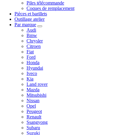
Piles télécommande
Coques de remplacement
Pièces et barillets
Outillage atelier
Par marque
Audi
Bmw
Chrysler
Citroen
Fiat
Ford
Honda
Hyundai
Iveco
Kia
Land rover
Mazda
Mitsubishi
Nissan
Opel
Peugeot
Renault
Ssangyong
Subaru
Suzuki