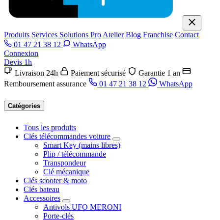
Produits
Services
Solutions Pro
Atelier
Blog
Franchise
Contact
01 47 21 38 12
WhatsApp
Connexion
Devis 1h
Livraison 24h
Paiement sécurisé
Garantie 1 an
Remboursement assurance
01 47 21 38 12
WhatsApp
Catégories
Tous les produits
Clés télécommandes voiture
Smart Key (mains libres)
Plip / télécommande
Transpondeur
Clé mécanique
Clés scooter & moto
Clés bateau
Accessoires
Antivols UFO MERONI
Porte-clés