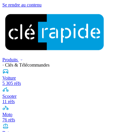
Se rendre au contenu
Produits
· Clés & Télécommandes
Voiture
5 305 réfs
Scooter
11 réfs
Moto
76 réfs