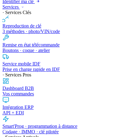
Identifier ma clé
Services
· Services Clés
Reproduction de clé
3 méthodes · photo/VIN/code
Remise en état télécommande
Boutons · coque · atelier
Service mobile IDF
Prise en charge rapide en IDF
· Services Pros
Dashboard B2B
Vos commandes
Intégration ERP
API + EDI
Smart'Prog · programmation à distance
Codage · IMMO · clé pilotée