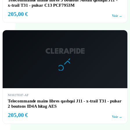
Telecommande mains libres 3 boutons Nissan qashqai J11 -
x-trail T31 - pulsar C13 PCF7953M
205,00 €
Voir →
CLERAPIDE
NI102TE07-AF
Telecommande mains libres qashqai J11 - x-trail T31 - pulsar
2 boutons ID4A hitag AES
205,00 €
Voir →