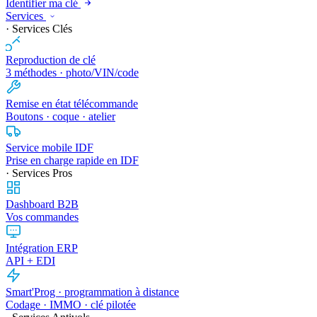
Identifier ma clé
Services
· Services Clés
Reproduction de clé
3 méthodes · photo/VIN/code
Remise en état télécommande
Boutons · coque · atelier
Service mobile IDF
Prise en charge rapide en IDF
· Services Pros
Dashboard B2B
Vos commandes
Intégration ERP
API + EDI
Smart'Prog · programmation à distance
Codage · IMMO · clé pilotée