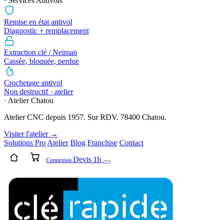
· Services Antivols
Remise en état antivol
Diagnostic + remplacement
Extraction clé / Neiman
Cassée, bloquée, perdue
Crochetage antivol
Non destructif · atelier
· Atelier Chatou
Atelier CNC depuis 1957. Sur RDV. 78400 Chatou.
Visiter l'atelier →
Solutions Pro
Atelier
Blog
Franchise
Contact
Devis 1h
Connexion