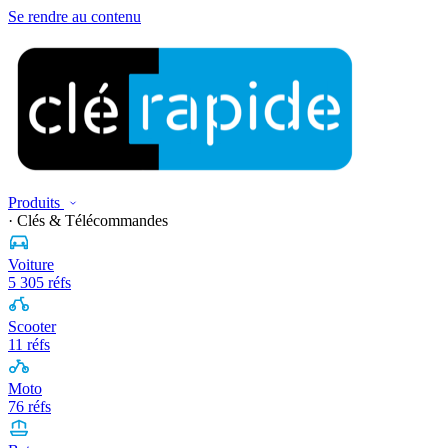
Se rendre au contenu
Produits
· Clés & Télécommandes
Voiture
5 305 réfs
Scooter
11 réfs
Moto
76 réfs