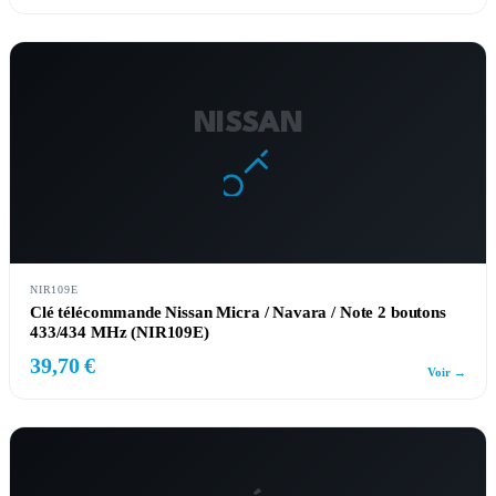
NISSAN
NIR109E
Clé télécommande Nissan Micra / Navara / Note 2 boutons
433/434 MHz (NIR109E)
39,70 €
Voir →