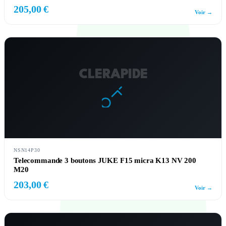
205,00 €
Voir →
CLERAPIDE
NSN14P30
Telecommande 3 boutons JUKE F15 micra K13 NV 200
M20
203,00 €
Voir →