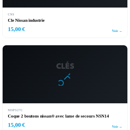
CNS
Cle Nissan industrie
15,00 €
Voir →
CLÉS
NISPS27C
Coque 2 boutons nissan® avec lame de secours NSN14
15,00 €
Voir →