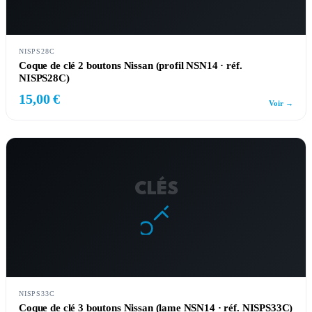
NISPS28C
Coque de clé 2 boutons Nissan (profil NSN14 · réf.
NISPS28C)
15,00 €
Voir →
CLÉS
NISPS33C
Coque de clé 3 boutons Nissan (lame NSN14 · réf. NISPS33C)