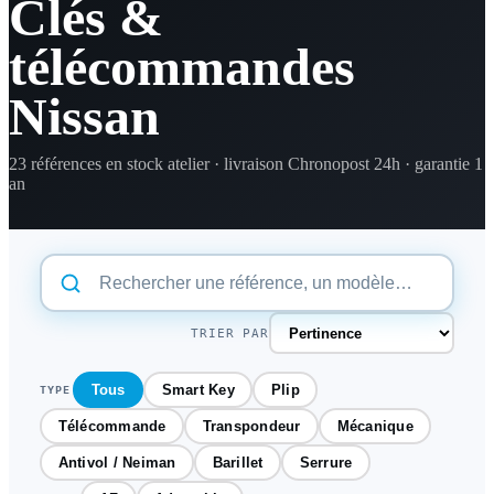
Clés &
télécommandes
Nissan
23 références en stock atelier · livraison Chronopost 24h · garantie 1
an
TRIER PAR
Tous
Smart Key
Plip
TYPE
Télécommande
Transpondeur
Mécanique
Antivol / Neiman
Barillet
Serrure