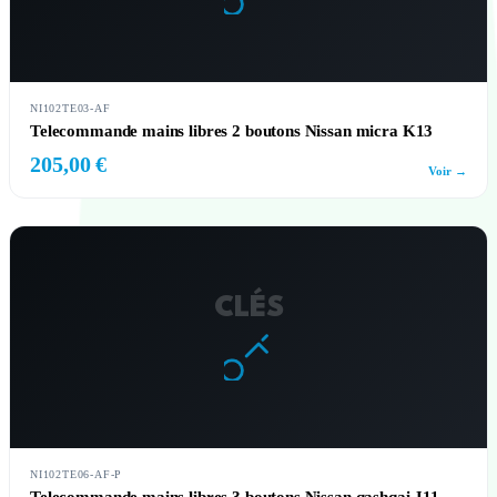
NI102TE03-AF
Telecommande mains libres 2 boutons Nissan micra K13
205,00 €
Voir →
CLÉS
NI102TE06-AF-P