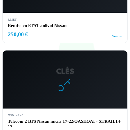
RMET
Remise en ETAT antivol Nissan
250,00 €
Voir →
CLÉS
NSN14R40
Telecom 2 BTS Nissan micra 17-22/QASHQAI - XTRAIL14-
17