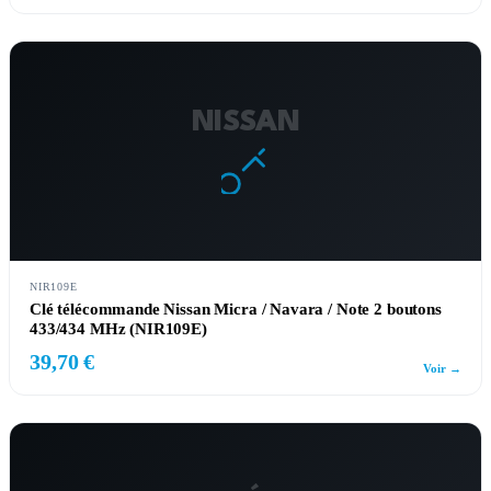
NISSAN
NIR109E
Clé télécommande Nissan Micra / Navara / Note 2 boutons
433/434 MHz (NIR109E)
39,70 €
Voir →