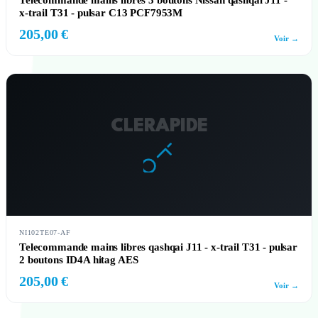
Telecommande mains libres 3 boutons Nissan qashqai J11 -
x-trail T31 - pulsar C13 PCF7953M
205,00 €
Voir →
CLERAPIDE
NI102TE07-AF
Telecommande mains libres qashqai J11 - x-trail T31 - pulsar
2 boutons ID4A hitag AES
205,00 €
Voir →