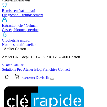
· Services Antivols
Remise en état antivol
Diagnostic + remplacement
Extraction clé / Neiman
Cassée, bloquée, perdue
Crochetage antivol
Non destructif · atelier
· Atelier Chatou
Atelier CNC depuis 1957. Sur RDV. 78400 Chatou.
Visiter l'atelier →
Solutions Pro
Atelier
Blog
Franchise
Contact
Devis 1h
Connexion