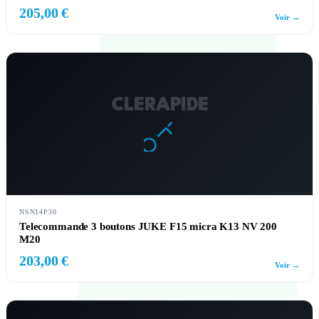
205,00 €
Voir →
CLERAPIDE
NSN14P30
Telecommande 3 boutons JUKE F15 micra K13 NV 200
M20
203,00 €
Voir →