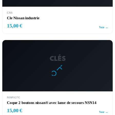
CNS
Cle Nissan industrie
15,00 €
Voir →
CLÉS
NISPS27C
Coque 2 boutons nissan® avec lame de secours NSN14
15,00 €
Voir →