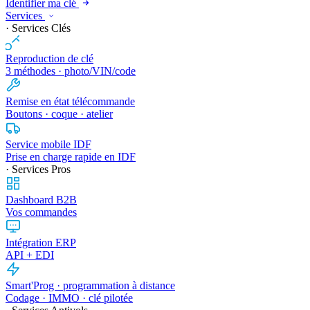
Identifier ma clé
Services
· Services Clés
Reproduction de clé
3 méthodes · photo/VIN/code
Remise en état télécommande
Boutons · coque · atelier
Service mobile IDF
Prise en charge rapide en IDF
· Services Pros
Dashboard B2B
Vos commandes
Intégration ERP
API + EDI
Smart'Prog · programmation à distance
Codage · IMMO · clé pilotée