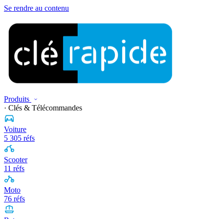
Se rendre au contenu
Produits
· Clés & Télécommandes
Voiture
5 305 réfs
Scooter
11 réfs
Moto
76 réfs