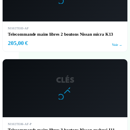
NI102TE03-AF
Telecommande mains libres 2 boutons Nissan micra K13
205,00 €
Voir →
CLÉS
NI102TE06-AF-P