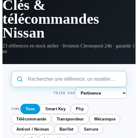
Clés &
télécommandes
Nissan
23 références en stock atelier · livraison Chronopost 24h · garantie 1
an
TRIER PAR
Tous
Smart Key
Plip
TYPE
Télécommande
Transpondeur
Mécanique
Antivol / Neiman
Barillet
Serrure