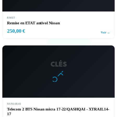
RMET
Remise en ETAT antivol Nissan
250,00 €
Voir →
CLÉS
NSN14R40
Telecom 2 BTS Nissan micra 17-22/QASHQAI - XTRAIL14-
17