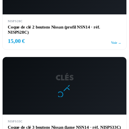
NISPS28C
Coque de clé 2 boutons Nissan (profil NSN14 · réf.
NISPS28C)
15,00 €
Voir →
CLÉS
NISPS33C
Coque de clé 3 boutons Nissan (lame NSN14 · réf. NISPS33C)