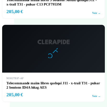
Telecommande mains libres 3 boutons Nissan qashqai J11 -
x-trail T31 - pulsar C13 PCF7953M
205,00 €
Voir →
CLERAPIDE
NI102TE07-AF
Telecommande mains libres qashqai J11 - x-trail T31 - pulsar
2 boutons ID4A hitag AES
205,00 €
Voir →