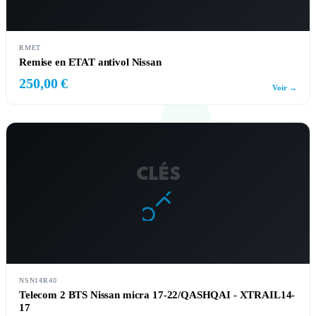
RMET
Remise en ETAT antivol Nissan
250,00 €
Voir →
CLÉS
NSN14R40
Telecom 2 BTS Nissan micra 17-22/QASHQAI - XTRAIL14-
17