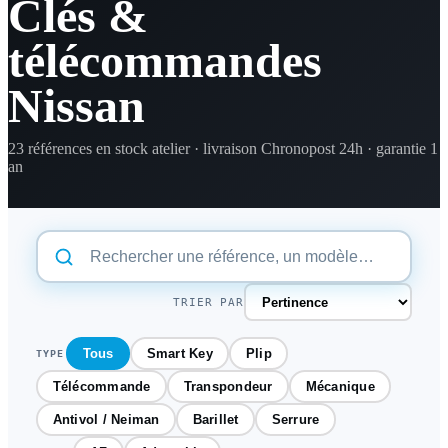
Clés &
télécommandes
Nissan
23 références en stock atelier · livraison Chronopost 24h · garantie 1
an
TRIER PAR
Tous
Smart Key
Plip
TYPE
Télécommande
Transpondeur
Mécanique
Antivol / Neiman
Barillet
Serrure