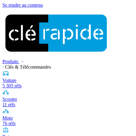
Se rendre au contenu
Produits
· Clés & Télécommandes
Voiture
5 305 réfs
Scooter
11 réfs
Moto
76 réfs