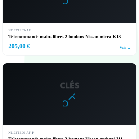
NI102TE03-AF
Telecommande mains libres 2 boutons Nissan micra K13
205,00 €
Voir →
CLÉS
NI102TE06-AF-P