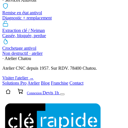
· Services Antivols
Remise en état antivol
Diagnostic + remplacement
Extraction clé / Neiman
Cassée, bloquée, perdue
Crochetage antivol
Non destructif · atelier
· Atelier Chatou
Atelier CNC depuis 1957. Sur RDV. 78400 Chatou.
Visiter l'atelier →
Solutions Pro
Atelier
Blog
Franchise
Contact
Devis 1h
Connexion