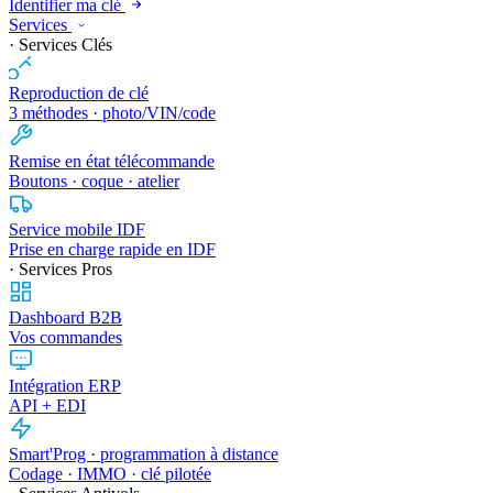
Identifier ma clé
Services
· Services Clés
Reproduction de clé
3 méthodes · photo/VIN/code
Remise en état télécommande
Boutons · coque · atelier
Service mobile IDF
Prise en charge rapide en IDF
· Services Pros
Dashboard B2B
Vos commandes
Intégration ERP
API + EDI
Smart'Prog · programmation à distance
Codage · IMMO · clé pilotée