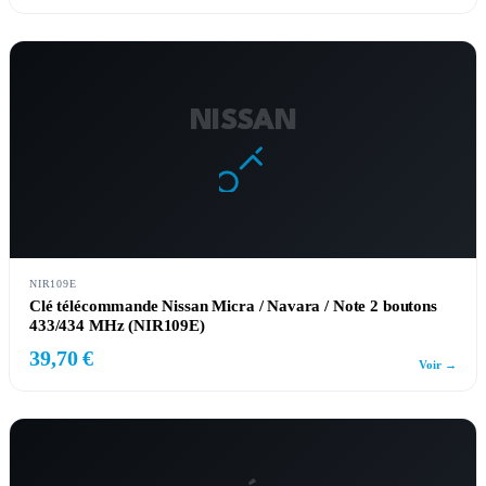
NISSAN
NIR109E
Clé télécommande Nissan Micra / Navara / Note 2 boutons
433/434 MHz (NIR109E)
39,70 €
Voir →