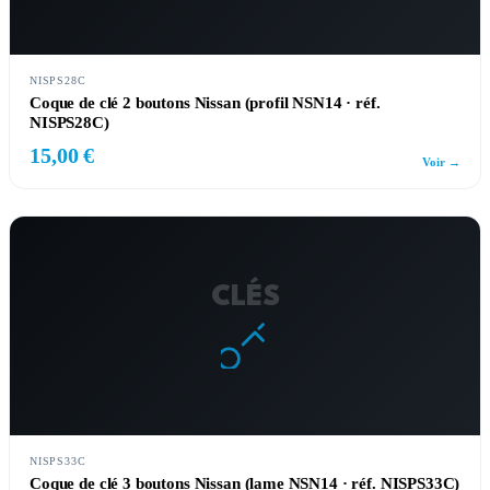
NISPS28C
Coque de clé 2 boutons Nissan (profil NSN14 · réf.
NISPS28C)
15,00 €
Voir →
CLÉS
NISPS33C
Coque de clé 3 boutons Nissan (lame NSN14 · réf. NISPS33C)