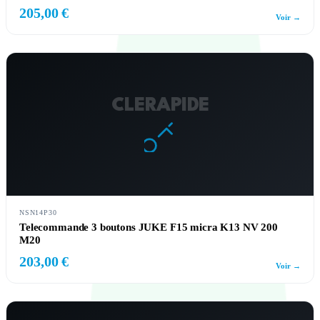
205,00 €
Voir →
CLERAPIDE
NSN14P30
Telecommande 3 boutons JUKE F15 micra K13 NV 200
M20
203,00 €
Voir →