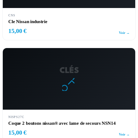
CNS
Cle Nissan industrie
15,00 €
Voir →
CLÉS
NISPS27C
Coque 2 boutons nissan® avec lame de secours NSN14
15,00 €
Voir →