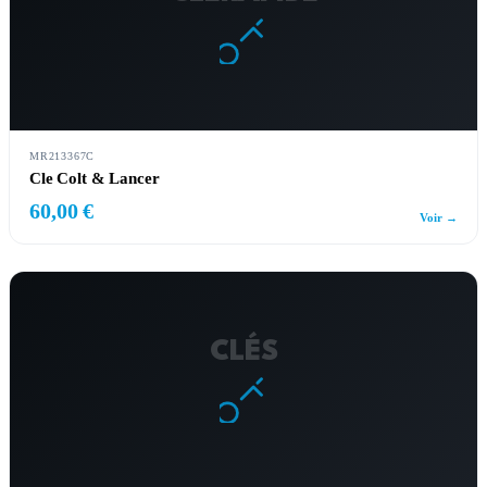
MR213367C
Cle Colt & Lancer
60,00 €
Voir →
CLÉS