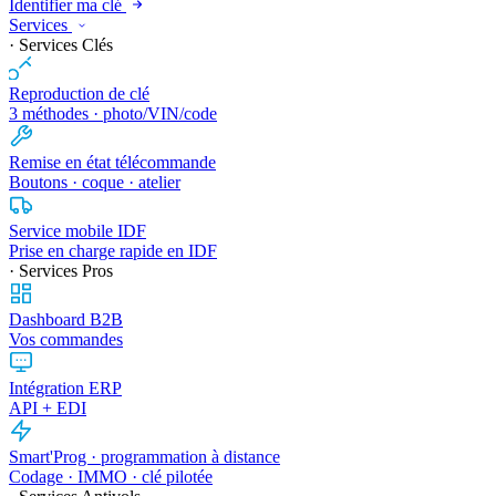
Identifier ma clé
Services
· Services Clés
Reproduction de clé
3 méthodes · photo/VIN/code
Remise en état télécommande
Boutons · coque · atelier
Service mobile IDF
Prise en charge rapide en IDF
· Services Pros
Dashboard B2B
Vos commandes
Intégration ERP
API + EDI
Smart'Prog · programmation à distance
Codage · IMMO · clé pilotée