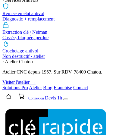
· Services Antivols
Remise en état antivol
Diagnostic + remplacement
Extraction clé / Neiman
Cassée, bloquée, perdue
Crochetage antivol
Non destructif · atelier
· Atelier Chatou
Atelier CNC depuis 1957. Sur RDV. 78400 Chatou.
Visiter l'atelier →
Solutions Pro
Atelier
Blog
Franchise
Contact
Devis 1h
Connexion