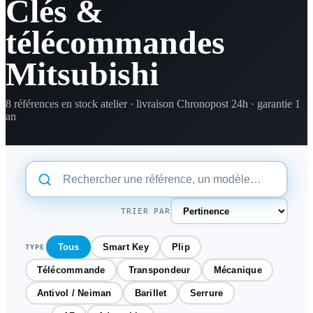
Clés &
télécommandes
Mitsubishi
8 références en stock atelier · livraison Chronopost 24h · garantie 1
an
TRIER PAR
Tous
Smart Key
Plip
TYPE
Télécommande
Transpondeur
Mécanique
Antivol / Neiman
Barillet
Serrure