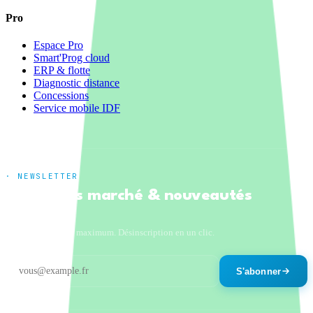
Pro
Espace Pro
Smart'Prog cloud
ERP & flotte
Diagnostic distance
Concessions
Service mobile IDF
· NEWSLETTER
Tendances marché & nouveautés
produits
Un email par mois maximum. Désinscription en un clic.
S'abonner