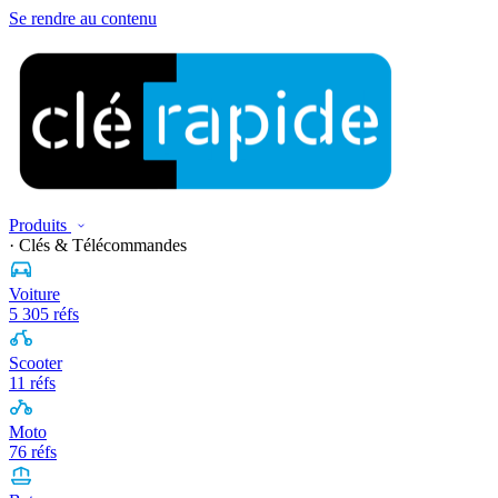
Se rendre au contenu
Produits
· Clés & Télécommandes
Voiture
5 305 réfs
Scooter
11 réfs
Moto
76 réfs