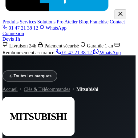
Produits
Services
Solutions Pro
Atelier
Blog
Franchise
Contact
01 47 21 38 12
WhatsApp
Connexion
Devis 1h
Livraison 24h
Paiement sécurisé
Garantie 1 an
Remboursement assurance
01 47 21 38 12
WhatsApp
Toutes les marques
Accueil
Clés & Télécommandes
Mitsubishi
MITSUBISHI