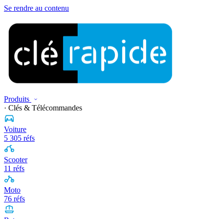
Se rendre au contenu
Produits
· Clés & Télécommandes
Voiture
5 305 réfs
Scooter
11 réfs
Moto
76 réfs