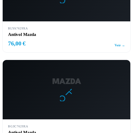
BLYA7629XA
Antivol Mazda
76,00 €
Voir →
MAZDA
BG3C7629XA
Antivol Mazda