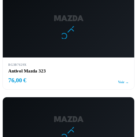
MAZDA
BG3B7629X
Antivol Mazda 323
76,00 €
Voir →
MAZDA