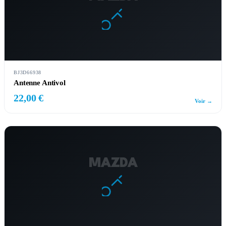
BJ3D66938
Antenne Antivol
22,00 €
Voir →
MAZDA