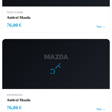
TB357629XB
Antivol Mazda
76,00 €
Voir →
MAZDA
UR5809010A
Antivol Mazda
76,00 €
Voir →