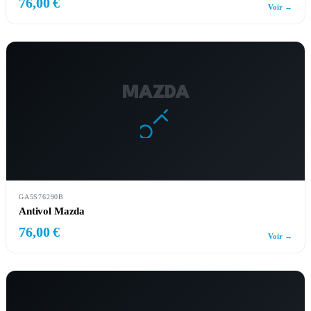
76,00 €
Voir →
MAZDA
GA5S76290B
Antivol Mazda
76,00 €
Voir →