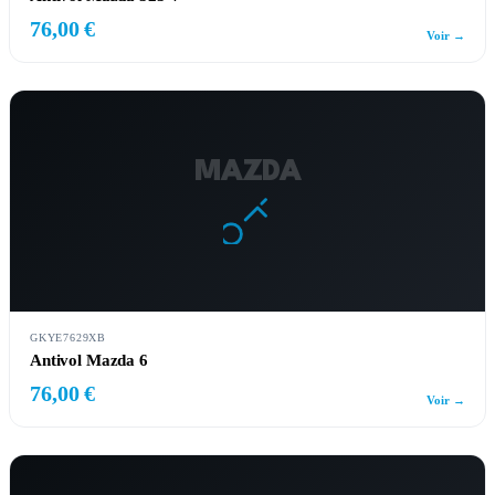
76,00 €
Voir →
MAZDA
GKYE7629XB
Antivol Mazda 6
76,00 €
Voir →