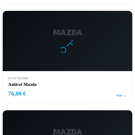
MAZDA
GC6V7629XB
Antivol Mazda
76,00 €
Voir →
MAZDA