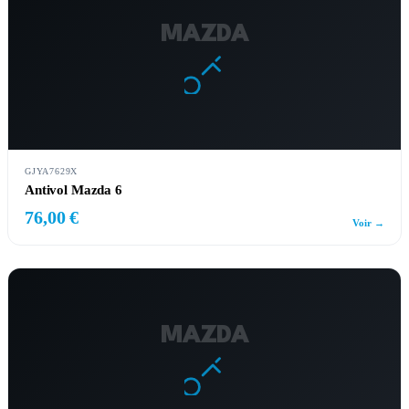
MAZDA
GJYA7629X
Antivol Mazda 6
76,00 €
Voir →
MAZDA