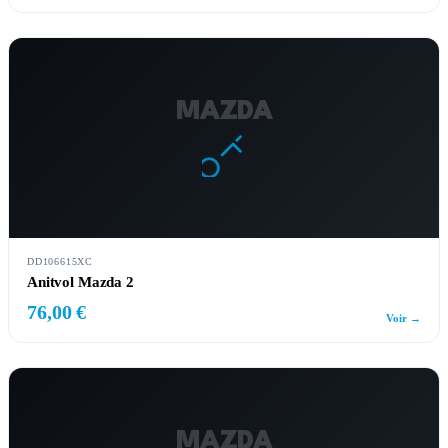
MAZDA
DD106615XC
Anitvol Mazda 2
76,00 €
Voir →
MAZDA