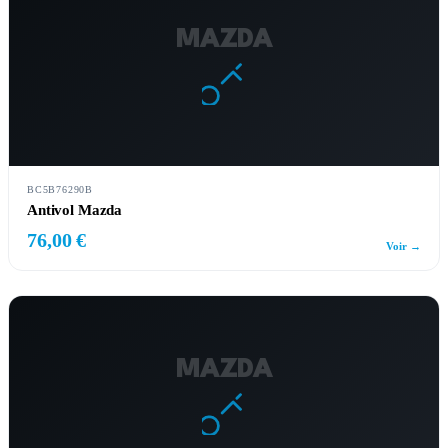
MAZDA
BC5B76290B
Antivol Mazda
76,00 €
Voir →
MAZDA