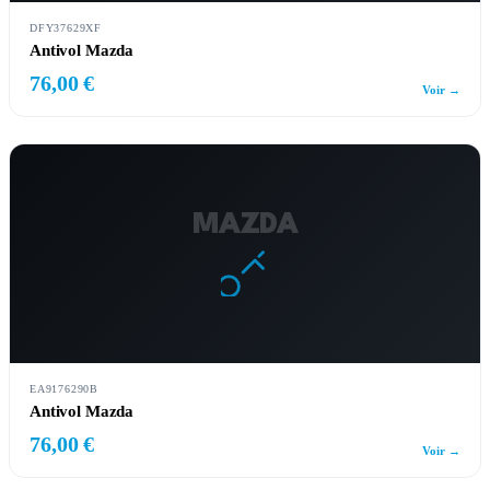
DFY37629XF
Antivol Mazda
76,00 €
Voir →
MAZDA
EA9176290B
Antivol Mazda
76,00 €
Voir →