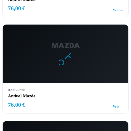
76,00 €
Voir →
MAZDA
HA3176290D
Antivol Mazda
76,00 €
Voir →