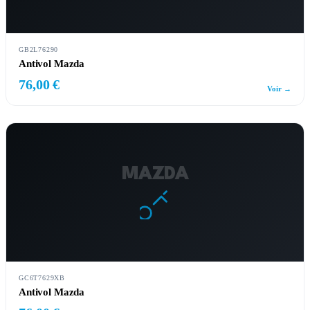
GB2L76290
Antivol Mazda
76,00 €
Voir →
MAZDA
GC6T7629XB
Antivol Mazda