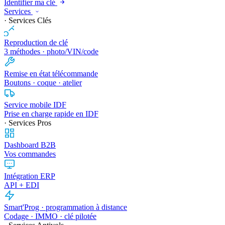
Identifier ma clé
Services
· Services Clés
Reproduction de clé
3 méthodes · photo/VIN/code
Remise en état télécommande
Boutons · coque · atelier
Service mobile IDF
Prise en charge rapide en IDF
· Services Pros
Dashboard B2B
Vos commandes
Intégration ERP
API + EDI
Smart'Prog · programmation à distance
Codage · IMMO · clé pilotée