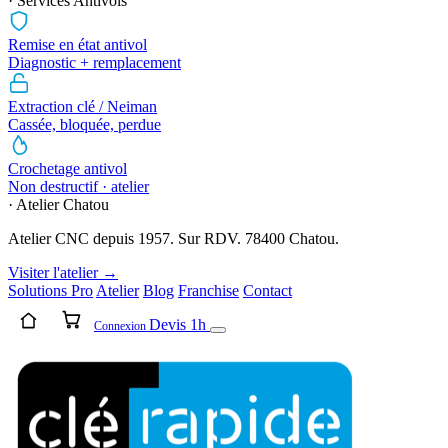
· Services Antivols
Remise en état antivol
Diagnostic + remplacement
Extraction clé / Neiman
Cassée, bloquée, perdue
Crochetage antivol
Non destructif · atelier
· Atelier Chatou
Atelier CNC depuis 1957. Sur RDV. 78400 Chatou.
Visiter l'atelier →
Solutions Pro
Atelier
Blog
Franchise
Contact
Devis 1h
Connexion