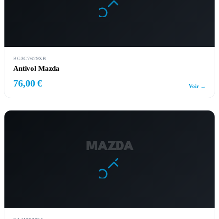
BG3C7629XB
Antivol Mazda
76,00 €
Voir →
MAZDA