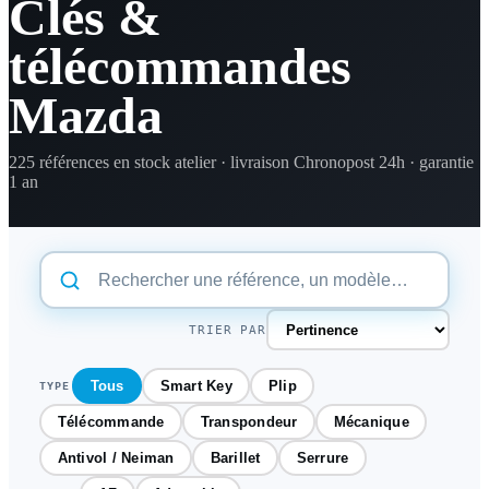
Clés &
télécommandes
Mazda
225 références en stock atelier · livraison Chronopost 24h · garantie
1 an
TRIER PAR
Tous
Smart Key
Plip
TYPE
Télécommande
Transpondeur
Mécanique
Antivol / Neiman
Barillet
Serrure