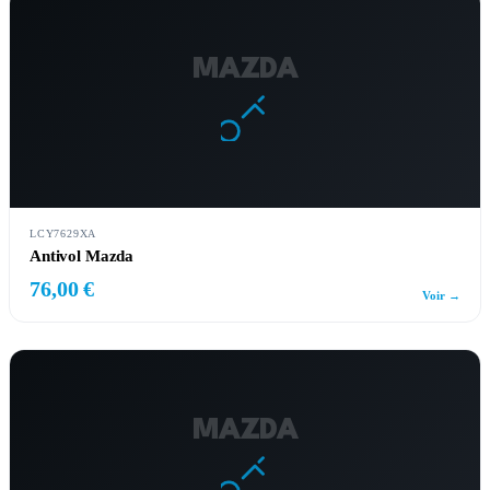
MAZDA
LCY7629XA
Antivol Mazda
76,00 €
Voir →
MAZDA