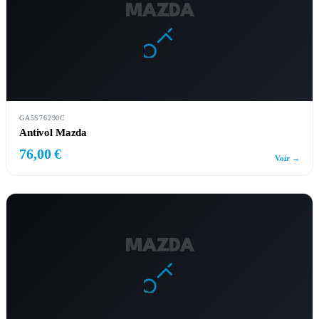
MAZDA
GA5S76290C
Antivol Mazda
76,00 €
Voir →
MAZDA