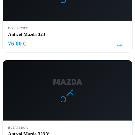
BG3B7629XB
Antivol Mazda 323
76,00 €
Voir →
MAZDA
BC5A76290A
Antivol Mazda 323 V