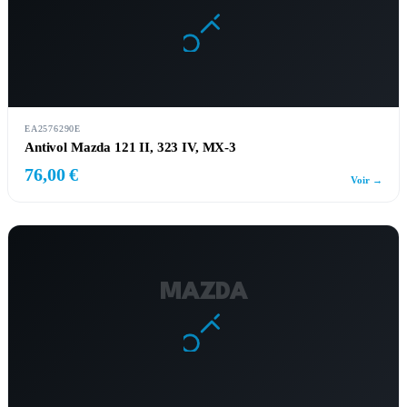
EA2576290E
Antivol Mazda 121 II, 323 IV, MX-3
76,00 €
Voir →
MAZDA