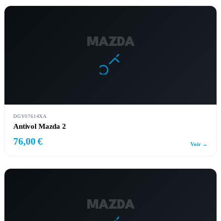
MAZDA
DGY07614XA
Antivol Mazda 2
76,00 €
Voir →
MAZDA