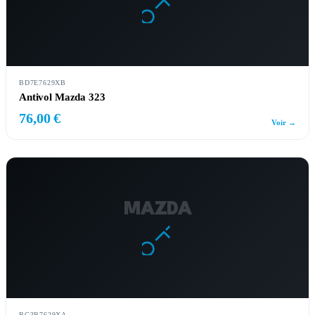
BD7E7629XB
Antivol Mazda 323
76,00 €
Voir →
MAZDA
BG3B7629XA