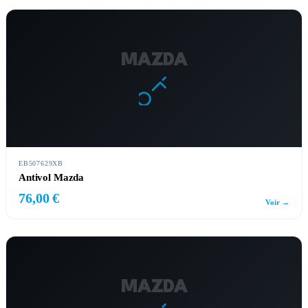
MAZDA
EB507629XB
Antivol Mazda
76,00 €
Voir →
MAZDA