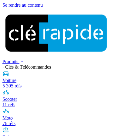
Se rendre au contenu
Produits
· Clés & Télécommandes
Voiture
5 305 réfs
Scooter
11 réfs
Moto
76 réfs