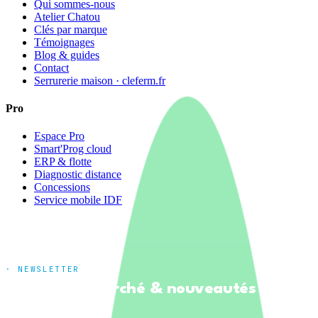
Qui sommes-nous
Atelier Chatou
Clés par marque
Témoignages
Blog & guides
Contact
Serrurerie maison · cleferm.fr
Pro
Espace Pro
Smart'Prog cloud
ERP & flotte
Diagnostic distance
Concessions
Service mobile IDF
· NEWSLETTER
Tendances marché & nouveautés
produits