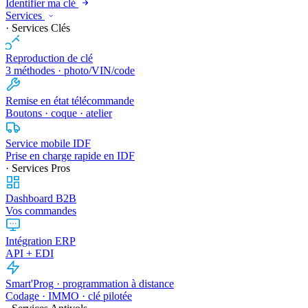
Identifier ma clé
Services
· Services Clés
Reproduction de clé
3 méthodes · photo/VIN/code
Remise en état télécommande
Boutons · coque · atelier
Service mobile IDF
Prise en charge rapide en IDF
· Services Pros
Dashboard B2B
Vos commandes
Intégration ERP
API + EDI
Smart'Prog · programmation à distance
Codage · IMMO · clé pilotée