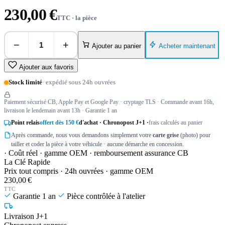
230,00 €
TTC · la pièce
−
+
Acheter maintenant
Ajouter au panier
Ajouter aux favoris
Stock limité
· expédié sous 24h ouvrées
Paiement sécurisé CB, Apple Pay et Google Pay · cryptage TLS · Commande avant 16h,
livraison le lendemain avant 13h · Garantie 1 an
Point relais
offert dès 150 €
d'achat · Chronopost J+1 ·
frais calculés au panier
Après commande, nous vous demandons simplement votre
carte grise
(photo) pour
tailler et coder la pièce à votre véhicule · aucune démarche en concession.
· Coût réel · gamme OEM · remboursement assurance CB
La Clé Rapide
Prix tout compris · 24h ouvrées · gamme OEM
230,00 €
TTC
Garantie 1 an
Pièce contrôlée à l'atelier
Livraison J+1