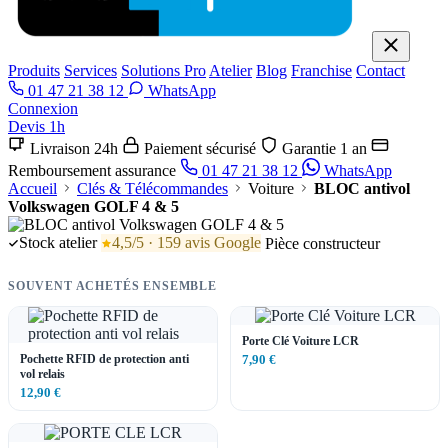
Produits
Services
Solutions Pro
Atelier
Blog
Franchise
Contact
01 47 21 38 12
WhatsApp
Connexion
Devis 1h
Livraison 24h
Paiement sécurisé
Garantie 1 an
Remboursement assurance
01 47 21 38 12
WhatsApp
Accueil
Clés & Télécommandes
Voiture
BLOC antivol
Volkswagen GOLF 4 & 5
Stock atelier
4,5/5 · 159 avis Google
Pièce constructeur
SOUVENT ACHETÉS ENSEMBLE
Porte Clé Voiture LCR
Pochette RFID de protection anti
7,90 €
vol relais
12,90 €