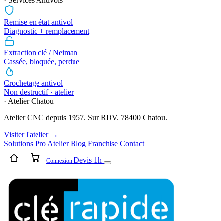
· Services Antivols
Remise en état antivol
Diagnostic + remplacement
Extraction clé / Neiman
Cassée, bloquée, perdue
Crochetage antivol
Non destructif · atelier
· Atelier Chatou
Atelier CNC depuis 1957. Sur RDV. 78400 Chatou.
Visiter l'atelier →
Solutions Pro
Atelier
Blog
Franchise
Contact
Devis 1h
Connexion