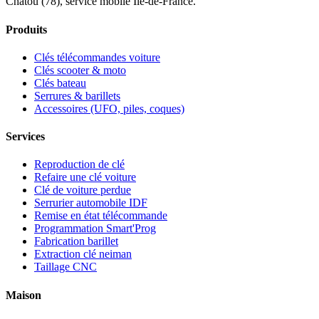
Chatou (78), service mobile Île-de-France.
Produits
Clés télécommandes voiture
Clés scooter & moto
Clés bateau
Serrures & barillets
Accessoires (UFO, piles, coques)
Services
Reproduction de clé
Refaire une clé voiture
Clé de voiture perdue
Serrurier automobile IDF
Remise en état télécommande
Programmation Smart'Prog
Fabrication barillet
Extraction clé neiman
Taillage CNC
Maison