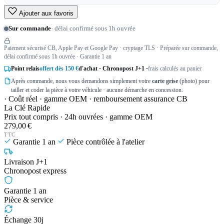
Ajouter aux favoris
Sur commande
· délai confirmé sous 1h ouvrée
Paiement sécurisé CB, Apple Pay et Google Pay · cryptage TLS · Préparée sur commande,
délai confirmé sous 1h ouvrée · Garantie 1 an
Point relais
offert dès 150 €
d'achat · Chronopost J+1 ·
frais calculés au panier
Après commande, nous vous demandons simplement votre
carte grise
(photo) pour
tailler et coder la pièce à votre véhicule · aucune démarche en concession.
· Coût réel · gamme OEM · remboursement assurance CB
La Clé Rapide
Prix tout compris · 24h ouvrées · gamme OEM
279,00 €
TTC
Garantie 1 an
Pièce contrôlée à l'atelier
Livraison J+1
Chronopost express
Garantie 1 an
Pièce & service
Échange 30j