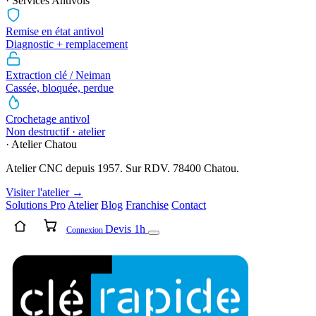
· Services Antivols
Remise en état antivol
Diagnostic + remplacement
Extraction clé / Neiman
Cassée, bloquée, perdue
Crochetage antivol
Non destructif · atelier
· Atelier Chatou
Atelier CNC depuis 1957. Sur RDV. 78400 Chatou.
Visiter l'atelier →
Solutions Pro
Atelier
Blog
Franchise
Contact
Devis 1h
Connexion