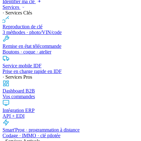
Identifier ma clé
Services
· Services Clés
Reproduction de clé
3 méthodes · photo/VIN/code
Remise en état télécommande
Boutons · coque · atelier
Service mobile IDF
Prise en charge rapide en IDF
· Services Pros
Dashboard B2B
Vos commandes
Intégration ERP
API + EDI
Smart'Prog · programmation à distance
Codage · IMMO · clé pilotée