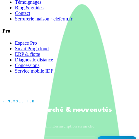
Témoignages
Blog & guides
Contact
Serrurerie maison · cleferm.fr
Pro
Espace Pro
Smart'Prog cloud
ERP & flotte
Diagnostic distance
Concessions
Service mobile IDF
· NEWSLETTER
Tendances marché & nouveautés
produits
Un email par mois maximum. Désinscription en un clic.