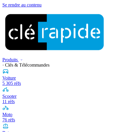
Se rendre au contenu
Produits
· Clés & Télécommandes
Voiture
5 305 réfs
Scooter
11 réfs
Moto
76 réfs