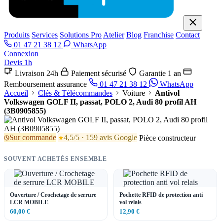
Produits
Services
Solutions Pro
Atelier
Blog
Franchise
Contact
01 47 21 38 12
WhatsApp
Connexion
Devis 1h
Livraison 24h
Paiement sécurisé
Garantie 1 an
Remboursement assurance
01 47 21 38 12
WhatsApp
Accueil
Clés & Télécommandes
Voiture
Antivol
Volkswagen GOLF II, passat, POLO 2, Audi 80 profil AH
(3B0905855)
Sur commande
4,5/5 · 159 avis Google
Pièce constructeur
SOUVENT ACHETÉS ENSEMBLE
Ouverture / Crochetage de serrure
Pochette RFID de protection anti
LCR MOBILE
vol relais
60,00 €
12,90 €