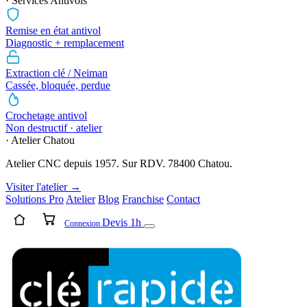
· Services Antivols
Remise en état antivol
Diagnostic + remplacement
Extraction clé / Neiman
Cassée, bloquée, perdue
Crochetage antivol
Non destructif · atelier
· Atelier Chatou
Atelier CNC depuis 1957. Sur RDV. 78400 Chatou.
Visiter l'atelier →
Solutions Pro
Atelier
Blog
Franchise
Contact
Devis 1h
Connexion