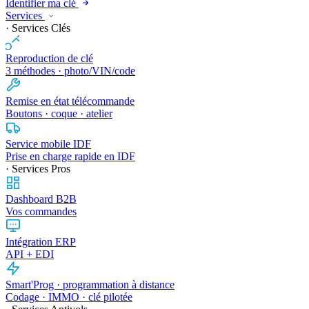
Identifier ma clé
Services
· Services Clés
Reproduction de clé
3 méthodes · photo/VIN/code
Remise en état télécommande
Boutons · coque · atelier
Service mobile IDF
Prise en charge rapide en IDF
· Services Pros
Dashboard B2B
Vos commandes
Intégration ERP
API + EDI
Smart'Prog · programmation à distance
Codage · IMMO · clé pilotée