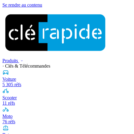
Se rendre au contenu
Produits
· Clés & Télécommandes
Voiture
5 305 réfs
Scooter
11 réfs
Moto
76 réfs